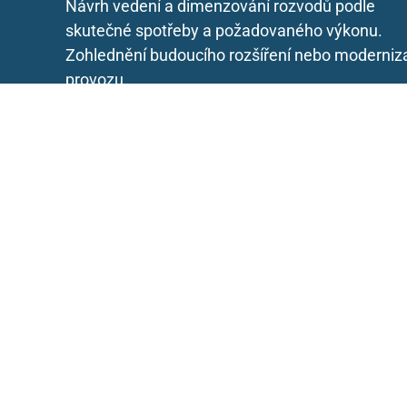
Návrh vedení a dimenzování rozvodů podle
skutečné spotřeby a požadovaného výkonu.
Zohlednění budoucího rozšíření nebo moderniz
provozu.
4. Revize, dokumentace
a uvedení do provozu
Výchozí i pravidelné revize dle ČSN. Předávací
dokumentace, protokoly, zaškolení obsluhy.