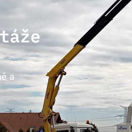
táže
ně a