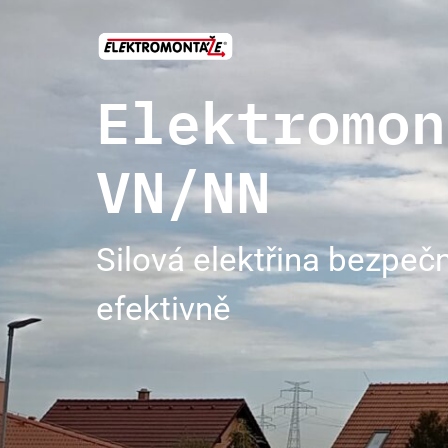
Elektromon
VN/NN
Silová elektřina bezpeč
efektivně