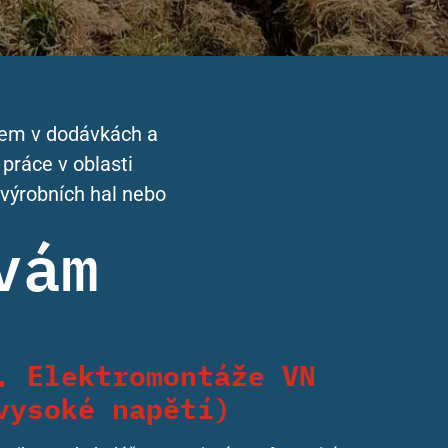
rem v dodávkách a
práce v oblasti
, výrobních hal nebo
vám
. Elektromontáže VN
vysoké napětí)