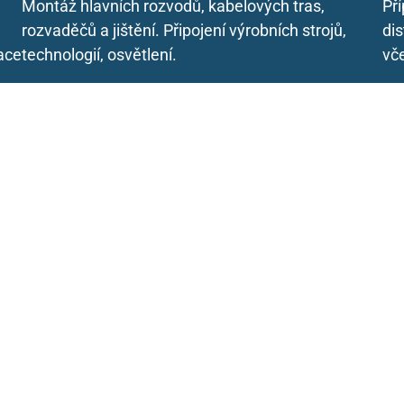
Montáž hlavních rozvodů, kabelových tras,
Pří
rozvaděčů a jištění. Připojení výrobních strojů,
dis
ace
technologií, osvětlení.
vč
5. Servis a
pohotovostní zásahy
Poruchový servis, výměna vadných prvků a
obnova provozu v nejkratším možném čase.
Řešení poruch a pohotovostní výjezdy.