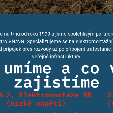
je na trhu od roku 1999 a jsme spolehlivým partne
tro VN/NN. Specializujeme se na elektromontážní 
d přípojek přes rozvody až po připojení trafostanic
veřejné infrastruktury.
 umíme a co 
zajistíme
h
2. Elektromontáže NN
3
(nízké napětí)
(