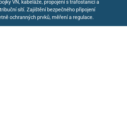
pojky VN, kabeláže, propojení s trafostanicí a
tribuční sítí. Zajištění bezpečného připojení
etně ochranných prvků, měření a regulace.